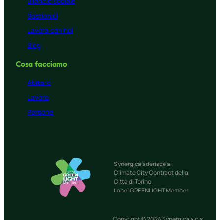
Bilancio sociale
Sostienici
Lavora con noi
Blog
Cosa facciamo
Abitare
Lavoro
Persone
Synergica aderisce al
Climate City Contract della
Città di Torino
Label GREENLIGHT Member
Copyright © 2024 Synergica s.c.s.