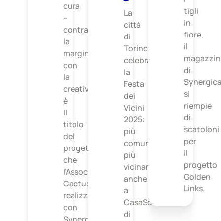
cura
tigli
La
–
in
città
contrastare
fiore,
di
la
il
Torino
marginalità
magazzin
celebra
con
di
la
la
Synergic
Festa
creatività
si
dei
è
riempie
Vicini
il
di
2025:
titolo
scatoloni
più
del
per
comunità,
progetto
il
più
che
progetto
vicinanza,
l’Associazione
Golden
anche
Cactus
Links.
a
realizza
CasaSol
con
di
Synergica.