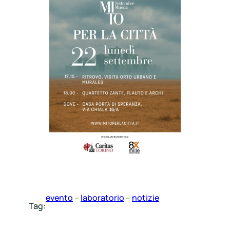
evento
 – 
laboratorio
 – 
notizie
Tag: