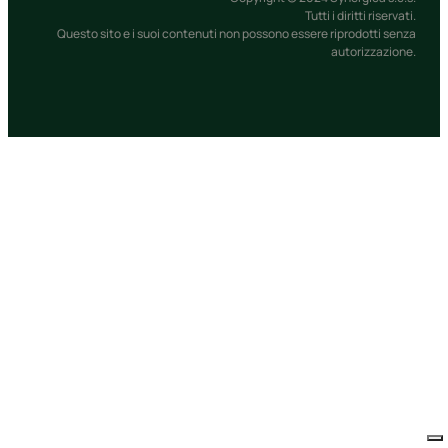
Tutti i diritti riservati.
Questo sito e i suoi contenuti non possono essere riprodotti senza
autorizzazione.