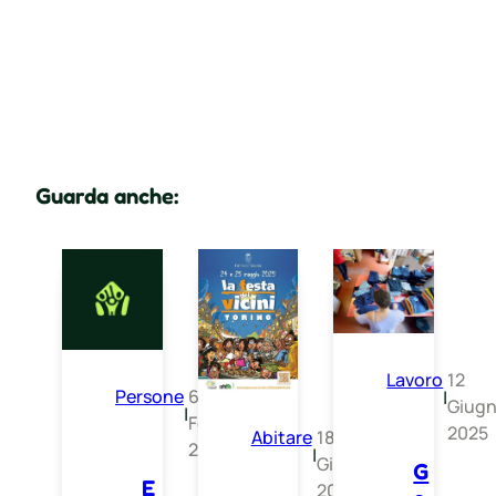
Guarda anche:
Lavoro
12
Persone
6
|
Giug
|
Febbraio
2025
Abitare
18
2025
|
Giugno
G
E
2025