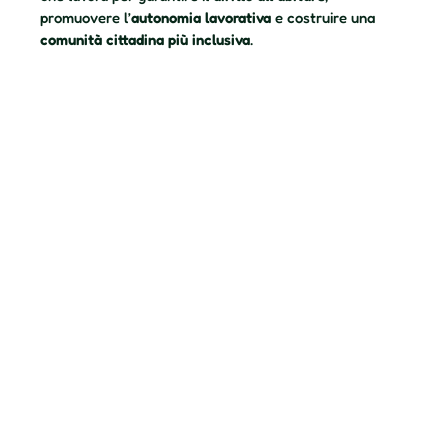
promuovere l’
autonomia lavorativa
e costruire una
comunità cittadina più inclusiva
.
Grazie alla collaborazione con istituzioni pubbliche,
privati, aziende e realtà del terzo settore, un team di
professionisti elabora
interventi di welfare territoriale
innovativi
e sostenibili
per soddisfare i bisogni delle
persone più vulnerabili.
Scopri di più
Blog