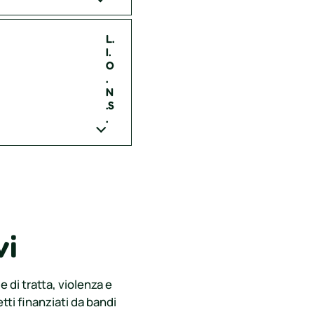
L.
I.
O
.
N
.S
.
vi
 di tratta, violenza e
ti finanziati da bandi