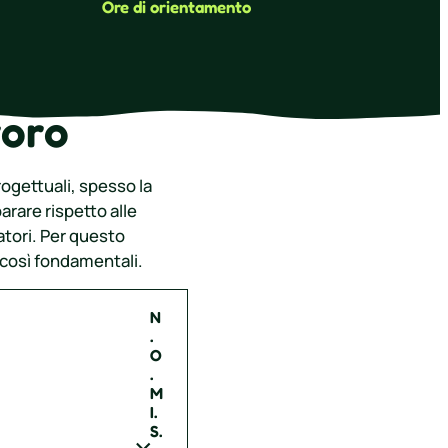
Ore di orientamento
voro
rogettuali, spesso la
parare rispetto alle
datori. Per questo
così fondamentali.
N
.
O
.
M
I.
S.