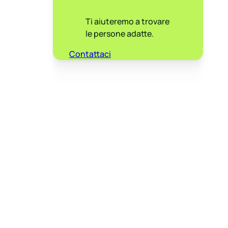
Ti aiuteremo a trovare
le persone adatte.
Contattaci