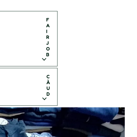
.
F
A
I
R
J
O
B
C
À
U
D