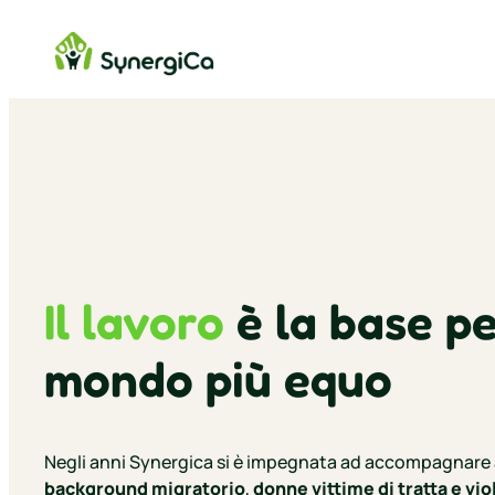
Vai
al
contenuto
Il lavoro
è la base p
mondo più equo
Negli anni Synergica si è impegnata ad accompagnare
background migratorio
,
donne vittime di tratta e vi