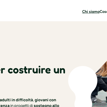
Chi siamo
Cos
er costruire un
adulti in difficoltà
,
giovani con
olenza
in progetti di
sostegno allo