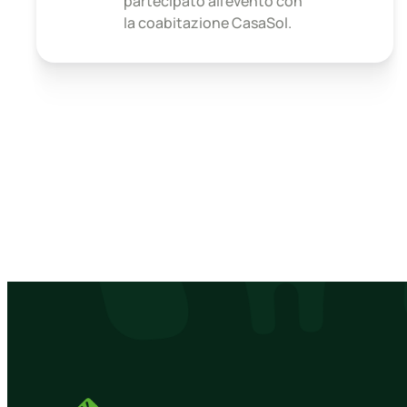
partecipato all’evento con
la coabitazione CasaSol.