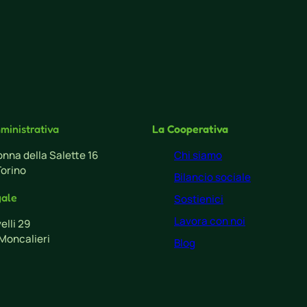
ministrativa
La Cooperativa
nna della Salette 16
Chi siamo
Torino
Bilancio sociale
gale
Sostienici
Lavora con noi
velli 29
Moncalieri
Blog