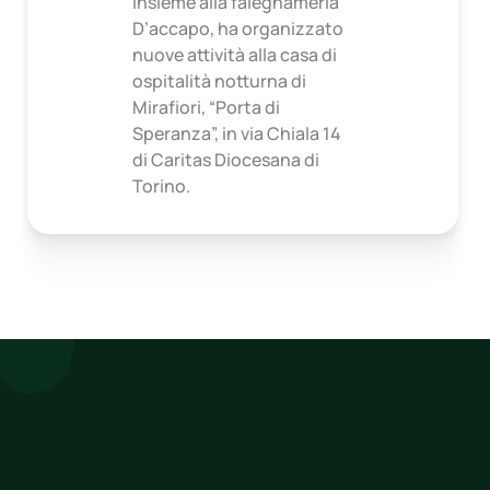
insieme alla falegnameria
D’accapo, ha organizzato
nuove attività alla casa di
ospitalità notturna di
Mirafiori, “Porta di
Speranza”, in via Chiala 14
di Caritas Diocesana di
Torino.