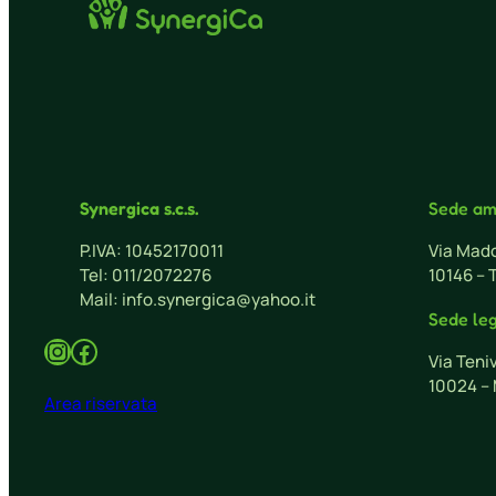
Synergica s.c.s.
Sede am
P.IVA: 10452170011
Via Mado
Tel: 011/2072276
10146 – 
Mail: info.synergica@yahoo.it
Sede le
Instagram
Facebook
Via Teni
10024 – 
Area riservata